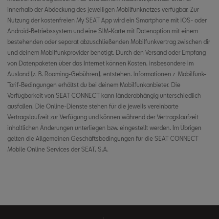
Fahrzeuggesundheitsbericht
innerhalb der Abdeckung des jeweiligen Mobilfunknetzes verfügbar. Zur
Fernverriegelungs- und Entriegelungsfunktion
Nutzung der kostenfreien My SEAT App wird ein Smartphone mit iOS- oder
Parkposition
Android-Betriebssystem und eine SIM-Karte mit Datenoption mit einem
bestehenden oder separat abzuschließenden Mobilfunkvertrag zwischen dir
Diebstahlwarnungen
und deinem Mobilfunkprovider benötigt. Durch den Versand oder Empfang
Horn- und Blinker
von Datenpaketen über das Internet können Kosten, insbesondere im
Fernbelüftung
Ausland (z. B. Roaming-Gebühren), entstehen. Informationen z Mobilfunk-
Fernverriegelungs- und Entriegelungsfunktion
Tarif-Bedingungen erhältst du bei deinem Mobilfunkanbieter. Die
Ferngesteuerte Standheizung
Verfügbarkeit von SEAT CONNECT kann länderabhängig unterschiedlich
Diebstahlwarnungen
ausfallen. Die Online-Dienste stehen für die jeweils vereinbarte
Online-Kartenaktualisierungen
Vertragslaufzeit zur Verfügung und können während der Vertragslaufzeit
Fernbelüftung
inhaltlichen Änderungen unterliegen bzw. eingestellt werden. Im Übrigen
gelten die Allgemeinen Geschäftsbedingungen für die SEAT CONNECT
Online-Zielimport
Mobile Online Services der SEAT, S.A.
Ferngesteuerte Standheizung
Online-Route importieren
Online-Verkehrsinformationen
Online-Sprachassistent
Online-Kartenaktualisierungen
Online Points of Interest Suche