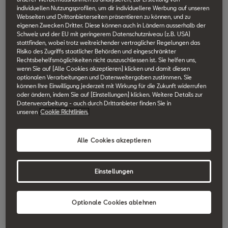
individuellen Nutzungsprofilen, um dir individuellere Werbung auf unseren
Webseiten und Drittanbieterseiten präsentieren zu können, und zu
eigenen Zwecken Dritter. Diese können auch in Ländern ausserhalb der
Personalisierung
Fernzugriff
Schweiz und der EU mit geringerem Datenschutzniveau (z.B. USA)
stattfinden, wobei trotz weitreichender vertraglicher Regelungen das
Datenplan
Risiko des Zugriffs staatlicher Behörden und eingeschränkter
E-Manager (Batterie Ladung)
Online Infotainment
Rechtsbehelfsmöglichkeiten nicht auszuschliessen ist. Sie helfen uns,
wenn Sie auf [Alle Cookies akzeptieren] klicken und damit diesen
Notruf
optionalen Verarbeitungen und Datenweitergaben zustimmen. Sie
Ferngesteuerte Klimatisierung
können Ihre Einwilligung jederzeit mit Wirkung für die Zukunft widerrufen
Online-Verkehrsinformationen
SEAT CONNECT
oder ändern, indem Sie auf [Einstellungen] klicken. Weitere Details zur
Pannenruf
Datenverarbeitung - auch durch Drittanbieter finden Sie in
Abfahrtszeiten
unseren
Cookie Richtlinien.
Online-Kartenaktualisierungen
Personalisierung
SEAT CONNECT Plus
Kundenbetreuung
Fahrdaten
Online Routenberechnung
Alle Cookies akzeptieren
Datenplan
Online-Verkehrsinformationen
CONNECT
Serviceplanung
Parkposition
Parkstationen
Pannenruf
Einstellungen
Online Routenberechnung
Der SEAT Store
Personalisierung
Horn- und Blinker
Tankstellen
Kundenbetreuung
Parkstationen
Optionale Cookies ablehnen
Fahrzeugstatus
Datenplan
SEAT CONNECT mobile Online-Dienste (SEAT CONNECT) ist ein digitales
Fernverriegelungs- und Entriegelungsfunktion
Ladestationen
Produkt der SEAT S.A., Autovía A-2, km 585, 08760 Martorell und besteht
Serviceplanung
Tankstellen