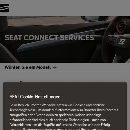
FILTER
Wählen Sie
SEAT CONNECT SERVICES
Ibiza
Arona
Wählen Sie ein Modell
Leon
VERFÜGBARKEIT DER SEAT CONNECT
Leon Sportstourer
DIENSTE ANZEIGEN
SEAT Cookie-Einstellungen
Ateca
Um Serviceinformationen und Videos anzuzeigen, klicke auf einen
Beim Besuch unserer Webseite setzen wir Cookies und ähnliche
bestimmten Service aus der Liste unten.
Technologien ein, um damit auf Informationen im Browser Ihres Systems
Tarraco
zuzugreifen oder Daten darin zu speichern. Neben unbedingt
erforderlichen sind dies auch optionale Technologien - auch von
Drittanbietern, um die Zugriffe auf unsere Webseite und den Erfolg
Sicherheit & Dienstleistungen
unserer Werbemassnahmen zu analysieren, zur Erstellung von