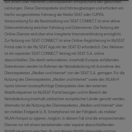
Fahrzeuggesundheitsbericht
aus einem oder mehreren Dienstepaketen entsprechend den gebuchten
Pannenruf
Diebstahlwarnungen
Online-Zielimport
Leistungen. Diese Dienstepakete sind fahrzeugbezogen und erfordern ein
Der SEAT Store
Ladestationen
hierfür ausgestattetes Fahrzeug der Marke SEAT oder CUPRA.
Over-The-Air Updates
Kundenbetreuung
Fernbelüftung
Voraussetzung für die Bereitstellung von SEAT CONNECT ist eine aktive
Online-Route importieren
E-Manager (Batterie Ladung)
Datenverbindung zwischen Fahrzeug und Datenserver. Die Nutzung der
Lokale Meldungen über Gefahren
Serviceplanung
Ferngesteuerte Standheizung
Online-Dienste wird über eine integrierte Internetverbindung ermöglicht.
Online-Sprachassistent
Ferngesteuerte Klimatisierung
Zur Nutzung von SEAT CONNECT ist eine Online-Registrierung im MySEAT
Park & Pay
Der SEAT Store
Portal oder in der My SEAT App mit der SEAT ID erforderlich. Des Weiteren
Profiles & Timers
Online Points of Interest Suche
ist ein separater SEAT CONNECT Vertrag mit SEAT S.A. online
Abfahrtszeiten
Profiles & Timers
abzuschließen. Die damit verbundenen, innerhalb Europas anfallenden
E-Manager (Batterie Ladung)
Datenkosten werden im Rahmen der Netzabdeckung mit Ausnahme des
Internet Radio
Fahrdaten
Dienstepaketes „Medien und Internet“ von der SEAT S.A. getragen. Für die
Ferngesteuerte Klimatisierung
Nutzung des Dienstepaketes „Medien und Internet“ sowie des WLAN-H
Lokale Meldungen über Gefahren
Fahrzeugstatus
tspots können kostenpflichtige Datenpakete über den externen
Abfahrtszeiten
Mobilfunkpartner im MySEAT Portal bezogen und im Bereich der
Park & Pay
Netzabdeckung innerhalb zahlreicher europäischer Länder genutzt werden.
Fahrzeuggesundheitsbericht
Alternativ ist die Nutzung des Dienstepaketes „Medien und Internet“ über
Fahrdaten
ein mobiles Endgerät (z. B. Smartphone) mit der Fähigkeit, als mobiler
Parkposition
WLAN-Hotspot zu agieren, möglich. In diesem Fall sind die entsprechenden
Fahrzeugstatus
Dienste nur mit einem bestehenden oder separat abzuschließenden
Horn- und Blinker
Mobilfunkvertrag zwischen dir und deinem Mobilfunkprovider und nur