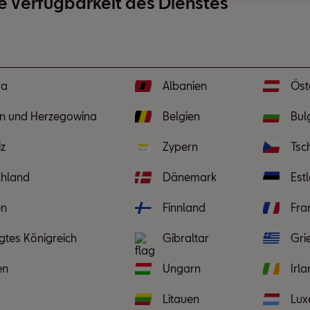
e Verfügbarkeit des Dienstes
ra
Albanien
Öst
n und Herzegowina
Belgien
Bul
z
Zypern
Tsc
chland
Dänemark
Est
en
Finnland
Fra
igtes Königreich
Gibraltar
Gri
en
Ungarn
Irl
Litauen
Lux