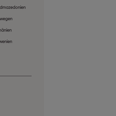
dmazedonien
rwegen
änien
wenien