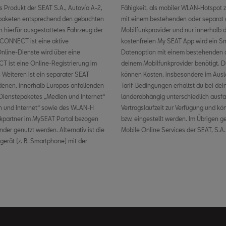
Produkt der SEAT S.A., Autovía A-2,
l sind die entsprechenden Dienste nur
epaketen entsprechend den gebuchten
kvertrag zwischen dir und deinem
 hierfür ausgestattetes Fahrzeug der
funknetzes verfügbar. Zur Nutzung der
 CONNECT ist eine aktive
stem und eine SIM-Karte mit
nline-Dienste wird über eine
funkvertrag zwischen dir und
T ist eine Online-Registrierung im
on Datenpaketen über das Internet
 Weiteren ist ein separater SEAT
ehen. Informationen z Mobilfunk-
denen, innerhalb Europas anfallenden
erfügbarkeit von SEAT CONNECT kann
ienstepaketes „Medien und Internet“
tehen für die jeweils vereinbarte
en und Internet“ sowie des WLAN-H
nhaltlichen Änderungen unterliegen
nkpartner im MySEAT Portal bezogen
sbedingungen für die SEAT CONNECT
der genutzt werden. Alternativ ist die
Mobile Online Services der SEAT, S.A.
erät (z. B. Smartphone) mit der