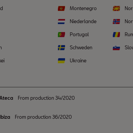
nd
Montenegro
Nor
Niederlande
No
Portugal
Rum
n
Schweden
Slo
ei
Ukraine
Ateca
From production 34/2020
Ibiza
From production 36/2020