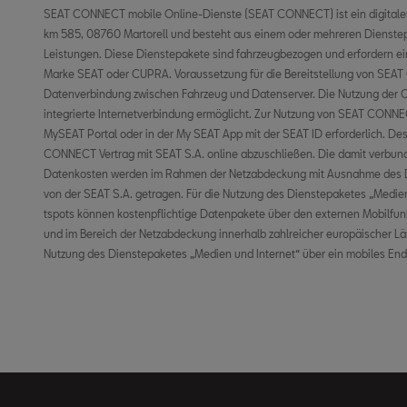
SEAT CONNECT mobile Online-Dienste (SEAT CONNECT) ist ein digitales 
Fähigkeit, als mobiler WLAN-Hotspot zu agieren, möglich. In diesem Fal
km 585, 08760 Martorell und besteht aus einem oder mehreren Dienst
mit einem bestehenden oder separat abzuschließenden Mobilfun
Leistungen. Diese Dienstepakete sind fahrzeugbezogen und erfordern ein
Mobilfunkprovider und nur innerhalb der Abdeckung des jeweiligen Mobil
Marke SEAT oder CUPRA. Voraussetzung für die Bereitstellung von SEAT
kostenfreien My SEAT App wird ein Smartphone mit iOS- oder Android-Betriebssy
Datenverbindung zwischen Fahrzeug und Datenserver. Die Nutzung der O
Datenoption mit einem bestehenden oder separat abzuschließenden Mobil
integrierte Internetverbindung ermöglicht. Zur Nutzung von SEAT CONNEC
deinem Mobilfunkprovider benötigt. Durch den Versand oder Empfang v
MySEAT Portal oder in der My SEAT App mit der SEAT ID erforderlich. Des
können Kosten, insbesondere im Ausland (z. B. Roaming-Gebühren), entst
CONNECT Vertrag mit SEAT S.A. online abzuschließen. Die damit verbun
Tarif-Bedingungen erhältst du bei deinem Mobilfunkanbieter. Die V
Datenkosten werden im Rahmen der Netzabdeckung mit Ausnahme des D
länderabhängig unterschiedlich ausfallen. Die Online-Dienste s
von der SEAT S.A. getragen. Für die Nutzung des Dienstepaketes „Medi
Vertragslaufzeit zur Verfügung und können während der Vertragslaufzeit i
tspots können kostenpflichtige Datenpakete über den externen Mobilfu
bzw. eingestellt werden. Im Übrigen gelten die Allgemeinen Geschäft
und im Bereich der Netzabdeckung innerhalb zahlreicher europäischer Län
Nutzung des Dienstepaketes „Medien und Internet“ über ein mobiles Endg