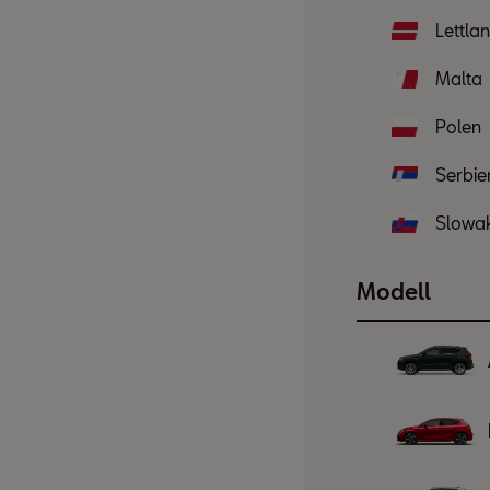
Lettla
Malta
Polen
Serbie
Slowak
Modell