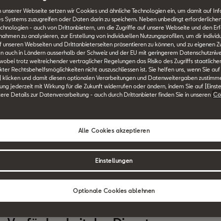
 unserer Webseite setzen wir Cookies und ähnliche Technologien ein, um damit auf In
es Systems zuzugreifen oder Daten darin zu speichern. Neben unbedingt erforderlichen
 von SEAT bietet umsetzbare Einblicke in Ihre Fahrgewohnheit
chnologien - auch von Drittanbietern, um die Zugriffe auf unsere Webseite und den Erf
hnen helfen, Ihre Fahrten zu verbessern.
men zu analysieren, zur Erstellung von individuellen Nutzungsprofilen, um dir individ
 unseren Webseiten und Drittanbieterseiten präsentieren zu können, und zu eigenen Z
n auch in Ländern ausserhalb der Schweiz und der EU mit geringerem Datenschutznive
ale und Vorteile
 wobei trotz weitreichender vertraglicher Regelungen das Risiko des Zugriffs staatlich
ter Rechtsbehelfsmöglichkeiten nicht auszuschliessen ist. Sie helfen uns, wenn Sie auf
blicke:
Erhalten Sie detaillierte Berichte über Ihre Fahrgewohnh
] klicken und damit diesen optionalen Verarbeitungen und Datenweitergaben zustimm
ndigkeit, Kraftstoffverbrauch, Ladeverbrauch und Fahrtdauer
igung jederzeit mit Wirkung für die Zukunft widerrufen oder ändern, indem Sie auf [Einst
tere Details zur Datenverarbeitung - auch durch Drittanbieter finden Sie in unseren
Co
entsystem Ihres Fahrzeugs zugänglich sind.
wachung:
Bleiben Sie über die wichtigsten Leistungsindikatore
Alle Cookies akzeptieren
rstil zu verfeinern und eine ruhigere, kontrolliertere Fahrt zu 
lierung:
Zeichnen Sie automatisch Ihre Fahrten auf, überprüfe
Einstellungen
 Routen genauer und einfacher.
Optionale Cookies ablehnen