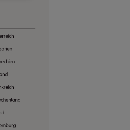
erreich
garien
hechien
land
nkreich
echenland
and
emburg