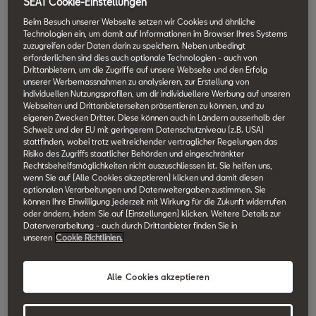
SEAT Cookie-Einstellungen
Hauptmerkmale
Beim Besuch unserer Webseite setzen wir Cookies und ähnliche
Technologien ein, um damit auf Informationen im Browser Ihres Systems
und Vorteile
zuzugreifen oder Daten darin zu speichern. Neben unbedingt
erforderlichen sind dies auch optionale Technologien - auch von
Drittanbietern, um die Zugriffe auf unsere Webseite und den Erfolg
unserer Werbemassnahmen zu analysieren, zur Erstellung von
individuellen Nutzungsprofilen, um dir individuellere Werbung auf unseren
●
Komfort:
Nutzen Sie die My SEAT App,
Webseiten und Drittanbieterseiten präsentieren zu können, und zu
um Ihr Fahrzeug vor der Fahrt aufzuwärmen
eigenen Zwecken Dritter. Diese können auch in Ländern ausserhalb der
oder abzukühlen.
Schweiz und der EU mit geringerem Datenschutzniveau (z.B. USA)
●
Einfache Steuerung:
Prüfen und
stattfinden, wobei trotz weitreichender vertraglicher Regelungen das
Risiko des Zugriffs staatlicher Behörden und eingeschränkter
regulieren Sie die Heizung oder Belüftung
Rechtsbehelfsmöglichkeiten nicht auszuschliessen ist. Sie helfen uns,
Ihres Autos von überall aus.
wenn Sie auf [Alle Cookies akzeptieren] klicken und damit diesen
●
Zeitplan:
Richten Sie bis zu drei
optionalen Verarbeitungen und Datenweitergaben zustimmen. Sie
Abfahrtszeiten für automatisches Heizen
können Ihre Einwilligung jederzeit mit Wirkung für die Zukunft widerrufen
oder Kühlen ein.
oder ändern, indem Sie auf [Einstellungen] klicken. Weitere Details zur
Datenverarbeitung - auch durch Drittanbieter finden Sie in
unseren
Cookie Richtlinien.
Anmerkung: Das Fahrzeug muss mit der
Standheizung (optional) ausgestattet sein,
um diese Funktionen und Vorteile nutzen zu
Alle Cookies akzeptieren
können.