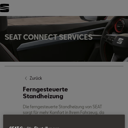
FILTER
SEAT CONNECT SERVICES
Zurück
Ferngesteuerte
Standheizung
Die ferngesteuerte Standheizung von SEAT
sorgt für mehr Komfort in Ihrem Fahrzeug, da
Sie es aus der Ferne vorheizen oder belüften
können.