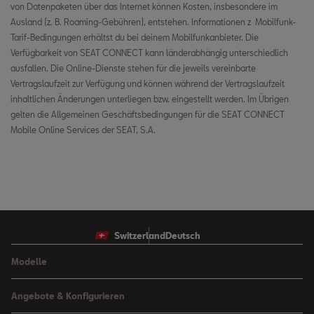
von Datenpaketen über das Internet können Kosten, insbesondere im
Polen
Ausland (z. B. Roaming-Gebühren), entstehen. Informationen z Mobilfunk-
Portugal
Tarif-Bedingungen erhältst du bei deinem Mobilfunkanbieter. Die
Verfügbarkeit von SEAT CONNECT kann länderabhängig unterschiedlich
Rumänien
ausfallen. Die Online-Dienste stehen für die jeweils vereinbarte
Vertragslaufzeit zur Verfügung und können während der Vertragslaufzeit
Serbien
inhaltlichen Änderungen unterliegen bzw. eingestellt werden. Im Übrigen
gelten die Allgemeinen Geschäftsbedingungen für die SEAT CONNECT
Schweden
Mobile Online Services der SEAT, S.A.
Slowenien
Slowakei
Ukraine
Switzerland
Deutsch
Modelle
Arona
Angebote & Konfigurieren
Ibiza