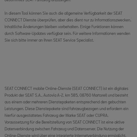
Tschechien
In diesem Tool können Sie auch die allgemeine Verfügbarkeit der SEAT
Deutschland
CONNECT Dienste überprüfen, aber dies dient nur zu Informationszwecken.
Dänemark
Inhaltliche Änderungen bleiben vorbehalten. Einige Funktionen können
durch Software-Updates verfügbar sein. Für weitere Informationen wenden
Estland
Sie sich bitte immer an Ihren SEAT Service Specialist.
Spanien
Finnland
Frankreich
SEAT CONNECT mobile Online-Dienste (SEAT CONNECT) ist ein digitales
Vereinigtes Königreich
Produkt der SEAT S.A., Autovía A-2, km 585, 08760 Martorell und besteht
Gibraltar
aus einem oder mehreren Dienstepaketen entsprechend den gebuchten
Leistungen. Diese Dienstepakete sind fahrzeugbezogen und erfordern ein
Griechenland
hierfür ausgestattetes Fahrzeug der Marke SEAT oder CUPRA.
Voraussetzung für die Bereitstellung von SEAT CONNECT ist eine aktive
Kroatien
Datenverbindung zwischen Fahrzeug und Datenserver. Die Nutzung der
Online-Dienste wird über eine integrierte Internetverbindung ermöglicht.