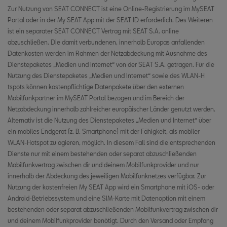
Ungarn
Zur Nutzung von SEAT CONNECT ist eine Online-Registrierung im MySEAT
Portal oder in der My SEAT App mit der SEAT ID erforderlich. Des Weiteren
Irland
ist ein separater SEAT CONNECT Vertrag mit SEAT S.A. online
abzuschließen. Die damit verbundenen, innerhalb Europas anfallenden
Italien
Datenkosten werden im Rahmen der Netzabdeckung mit Ausnahme des
Dienstepaketes „Medien und Internet“ von der SEAT S.A. getragen. Für die
Litauen
Nutzung des Dienstepaketes „Medien und Internet“ sowie des WLAN-H
tspots können kostenpflichtige Datenpakete über den externen
Luxemburg
Mobilfunkpartner im MySEAT Portal bezogen und im Bereich der
Lettland
Netzabdeckung innerhalb zahlreicher europäischer Länder genutzt werden.
Alternativ ist die Nutzung des Dienstepaketes „Medien und Internet“ über
Montenegro
ein mobiles Endgerät (z. B. Smartphone) mit der Fähigkeit, als mobiler
WLAN-Hotspot zu agieren, möglich. In diesem Fall sind die entsprechenden
Nordmazedonien
Dienste nur mit einem bestehenden oder separat abzuschließenden
Mobilfunkvertrag zwischen dir und deinem Mobilfunkprovider und nur
Malta
innerhalb der Abdeckung des jeweiligen Mobilfunknetzes verfügbar. Zur
Nutzung der kostenfreien My SEAT App wird ein Smartphone mit iOS- oder
Niederlande
Android-Betriebssystem und eine SIM-Karte mit Datenoption mit einem
bestehenden oder separat abzuschließenden Mobilfunkvertrag zwischen dir
Norwegen
und deinem Mobilfunkprovider benötigt. Durch den Versand oder Empfang