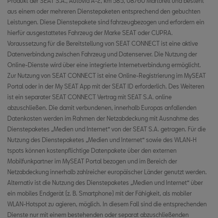
Produkt der SEAT S.A., Autovía A-2, km 585, 08760 Martorell und besteht
Griechenland
aus einem oder mehreren Dienstepaketen entsprechend den gebuchten
Leistungen. Diese Dienstepakete sind fahrzeugbezogen und erfordern ein
Kroatien
hierfür ausgestattetes Fahrzeug der Marke SEAT oder CUPRA.
Voraussetzung für die Bereitstellung von SEAT CONNECT ist eine aktive
Ungarn
Datenverbindung zwischen Fahrzeug und Datenserver. Die Nutzung der
Online-Dienste wird über eine integrierte Internetverbindung ermöglicht.
Irland
Zur Nutzung von SEAT CONNECT ist eine Online-Registrierung im MySEAT
Portal oder in der My SEAT App mit der SEAT ID erforderlich. Des Weiteren
Italien
ist ein separater SEAT CONNECT Vertrag mit SEAT S.A. online
abzuschließen. Die damit verbundenen, innerhalb Europas anfallenden
Litauen
Datenkosten werden im Rahmen der Netzabdeckung mit Ausnahme des
Dienstepaketes „Medien und Internet“ von der SEAT S.A. getragen. Für die
Luxemburg
Nutzung des Dienstepaketes „Medien und Internet“ sowie des WLAN-H
tspots können kostenpflichtige Datenpakete über den externen
Lettland
Mobilfunkpartner im MySEAT Portal bezogen und im Bereich der
Montenegro
Netzabdeckung innerhalb zahlreicher europäischer Länder genutzt werden.
Alternativ ist die Nutzung des Dienstepaketes „Medien und Internet“ über
Nordmazedonien
ein mobiles Endgerät (z. B. Smartphone) mit der Fähigkeit, als mobiler
WLAN-Hotspot zu agieren, möglich. In diesem Fall sind die entsprechenden
Malta
Dienste nur mit einem bestehenden oder separat abzuschließenden