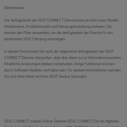
From production 36/2020
Bulgarien
Warnhinweis
Leon
Schweiz
From production 10/2020
Die Verfügbarkeit der SEAT CONNECT Dienste kann je nach Land, Modell,
Infotainment, Produktionszeit und Fahrzeugausstattung variieren. Sie
Leon Sportstourer
Zypern
können den Filter verwenden, um die Verfügbarkeit der Dienste für ein
From production 10/2020
bestimmtes SEAT Fahrzeug anzuzeigen.
Tschechien
Tarraco
From production 36/2020
In diesem Tool können Sie auch die allgemeine Verfügbarkeit der SEAT
Deutschland
CONNECT Dienste überprüfen, aber dies dient nur zu Informationszwecken.
Dänemark
Inhaltliche Änderungen bleiben vorbehalten. Einige Funktionen können
durch Software-Updates verfügbar sein. Für weitere Informationen wenden
Estland
Sie sich bitte immer an Ihren SEAT Service Specialist.
Spanien
Finnland
Frankreich
SEAT CONNECT mobile Online-Dienste (SEAT CONNECT) ist ein digitales
Vereinigtes Königreich