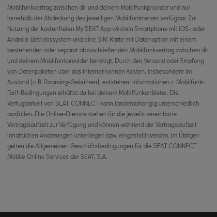
Mobilfunkvertrag zwischen dir und deinem Mobilfunkprovider und nur
Niederlande
innerhalb der Abdeckung des jeweiligen Mobilfunknetzes verfügbar. Zur
Nutzung der kostenfreien My SEAT App wird ein Smartphone mit iOS- oder
Norwegen
Android-Betriebssystem und eine SIM-Karte mit Datenoption mit einem
bestehenden oder separat abzuschließenden Mobilfunkvertrag zwischen dir
Polen
und deinem Mobilfunkprovider benötigt. Durch den Versand oder Empfang
von Datenpaketen über das Internet können Kosten, insbesondere im
Portugal
Ausland (z. B. Roaming-Gebühren), entstehen. Informationen z Mobilfunk-
Rumänien
Tarif-Bedingungen erhältst du bei deinem Mobilfunkanbieter. Die
Verfügbarkeit von SEAT CONNECT kann länderabhängig unterschiedlich
Serbien
ausfallen. Die Online-Dienste stehen für die jeweils vereinbarte
Vertragslaufzeit zur Verfügung und können während der Vertragslaufzeit
Schweden
inhaltlichen Änderungen unterliegen bzw. eingestellt werden. Im Übrigen
gelten die Allgemeinen Geschäftsbedingungen für die SEAT CONNECT
Slowenien
Mobile Online Services der SEAT, S.A.
Slowakei
Ukraine