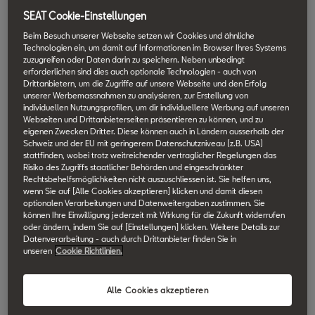
Interest (POIs) auf wichtige
Parkinformationen zu, darunter:
SEAT Cookie-Einstellungen
Beim Besuch unserer Webseite setzen wir Cookies und ähnliche
● Verfügbare Flächen und
Technologien ein, um damit auf Informationen im Browser Ihres Systems
Gesamtkapazität
zuzugreifen oder Daten darin zu speichern. Neben unbedingt
● Öffnungszeiten und Preise
erforderlichen sind dies auch optionale Technologien - auch von
Drittanbietern, um die Zugriffe auf unsere Webseite und den Erfolg
● Zahlungsarten und
unserer Werbemassnahmen zu analysieren, zur Erstellung von
Höhenbeschränkungen
individuellen Nutzungsprofilen, um dir individuellere Werbung auf unseren
Webseiten und Drittanbieterseiten präsentieren zu können, und zu
Parkinformationen stehen während der
eigenen Zwecken Dritter. Diese können auch in Ländern ausserhalb der
aktiven Navigation zur Verfügung.
Schweiz und der EU mit geringerem Datenschutzniveau (z.B. USA)
Die Parkplatzsuche in stark frequentierten
stattfinden, wobei trotz weitreichender vertraglicher Regelungen das
Risiko des Zugriffs staatlicher Behörden und eingeschränkter
Gegenden ist ganz einfach mit der Funktion
Rechtsbehelfsmöglichkeiten nicht auszuschliessen ist. Sie helfen uns,
Parkstationen, die über das
wenn Sie auf [Alle Cookies akzeptieren] klicken und damit diesen
Navigationssystem oder die My SEAT App
optionalen Verarbeitungen und Datenweitergaben zustimmen. Sie
freie Plätze in der Nähe erkennt.
können Ihre Einwilligung jederzeit mit Wirkung für die Zukunft widerrufen
oder ändern, indem Sie auf [Einstellungen] klicken. Weitere Details zur
Hauptmerkmale
Datenverarbeitung - auch durch Drittanbieter finden Sie in
unseren
Cookie Richtlinien.
und Vorteile
Alle Cookies akzeptieren
● Sicherheit: Minimiert Ablenkungen bei
der Parkplatzsuche und verringert das