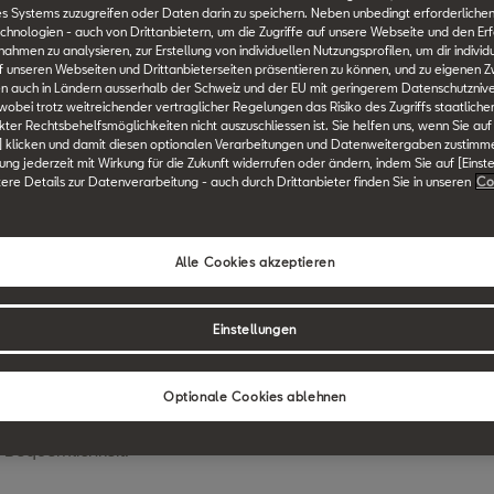
es Systems zuzugreifen oder Daten darin zu speichern. Neben unbedingt erforderlichen
chnologien - auch von Drittanbietern, um die Zugriffe auf unsere Webseite und den Erf
onen» bietet eine einfache Möglichkeit, Lademöglichkeiten für
men zu analysieren, zur Erstellung von individuellen Nutzungsprofilen, um dir individ
 unseren Webseiten und Drittanbieterseiten präsentieren zu können, und zu eigenen Z
iner intuitiven Benutzeroberfläche können Fahrer auf einen vo
n auch in Ländern ausserhalb der Schweiz und der EU mit geringerem Datenschutznive
säulen zugreifen, um ihre Fahrt mit Strom zu versorgen und s
 wobei trotz weitreichender vertraglicher Regelungen das Risiko des Zugriffs staatlich
ter Rechtsbehelfsmöglichkeiten nicht auszuschliessen ist. Sie helfen uns, wenn Sie auf
] klicken und damit diesen optionalen Verarbeitungen und Datenweitergaben zustimm
igung jederzeit mit Wirkung für die Zukunft widerrufen oder ändern, indem Sie auf [Einst
ale und Vorteile
tere Details zur Datenverarbeitung - auch durch Drittanbieter finden Sie in unseren
Co
en Sie die Kontrolle über Ihre Akkustände mit zuverlässigem
ie immer für die Fahrt bereit sind.
Alle Cookies akzeptieren
dungen:
Wählen Sie die richtige Ladestation mit Zuversicht. Da
Einstellungen
h Kompatibilität der Ladesäule, Leistung, Betriebsstunden und 
eckung:
Entdecken Sie eine grosse Auswahl an Ladepunkten in
Optionale Cookies ablehnen
mplett mit detaillierten Einblicken. Speichern Sie häufig genut
e Bequemlichkeit.