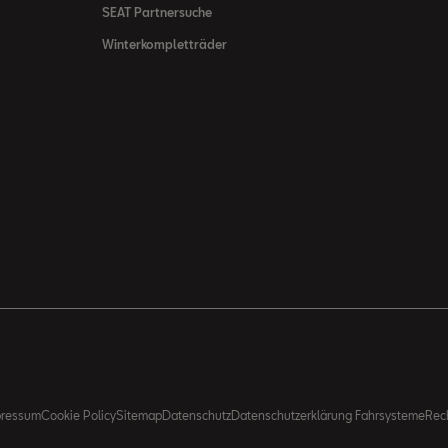
SEAT Partnersuche
Winterkompletträder
pressum
Cookie Policy
Sitemap
Datenschutz
Datenschutzerklärung Fahrsysteme
Rec