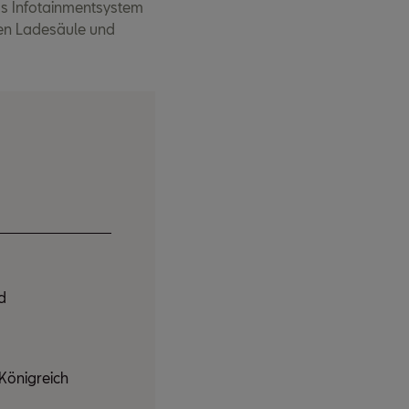
as Infotainmentsystem
sten Ladesäule und
d
 Königreich