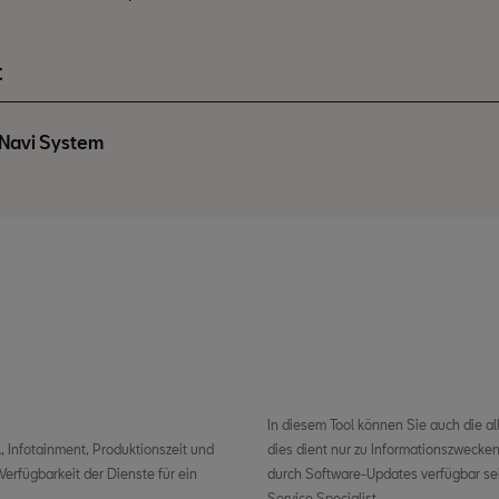
t
Navi System
In diesem Tool können Sie auch die 
 Infotainment, Produktionszeit und
dies dient nur zu Informationszwecke
erfügbarkeit der Dienste für ein
durch Software-Updates verfügbar sei
Service Specialist.