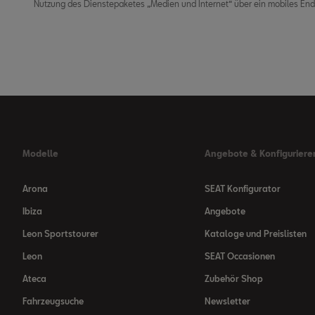
Nutzung des Dienstepaketes „Medien und Internet“ über ein mobiles Endg
Modelle
Angebote & Konfiguriere
Arona
SEAT Konfigurator
Ibiza
Angebote
Leon Sportstourer
Kataloge und Preislisten
Leon
SEAT Occasionen
Ateca
Zubehör Shop
Fahrzeugsuche
Newsletter