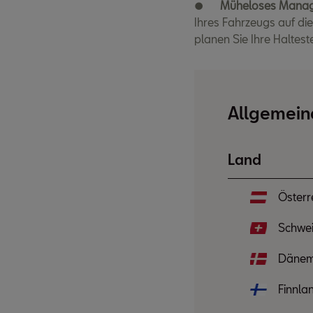
●
Müheloses Mana
Ihres Fahrzeugs auf die
planen Sie Ihre Haltes
Allgemein
Land
Österr
Schwei
Dänem
Finnla