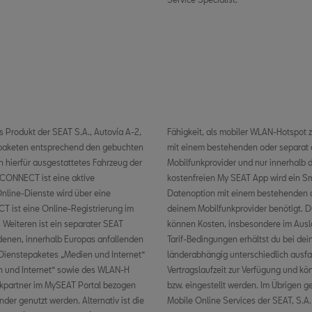
Produkt der SEAT S.A., Autovía A-2,
l sind die entsprechenden Dienste nur
epaketen entsprechend den gebuchten
kvertrag zwischen dir und deinem
 hierfür ausgestattetes Fahrzeug der
funknetzes verfügbar. Zur Nutzung der
 CONNECT ist eine aktive
stem und eine SIM-Karte mit
nline-Dienste wird über eine
funkvertrag zwischen dir und
T ist eine Online-Registrierung im
on Datenpaketen über das Internet
 Weiteren ist ein separater SEAT
ehen. Informationen z Mobilfunk-
denen, innerhalb Europas anfallenden
erfügbarkeit von SEAT CONNECT kann
ienstepaketes „Medien und Internet“
tehen für die jeweils vereinbarte
en und Internet“ sowie des WLAN-H
nhaltlichen Änderungen unterliegen
nkpartner im MySEAT Portal bezogen
sbedingungen für die SEAT CONNECT
der genutzt werden. Alternativ ist die
Mobile Online Services der SEAT, S.A.