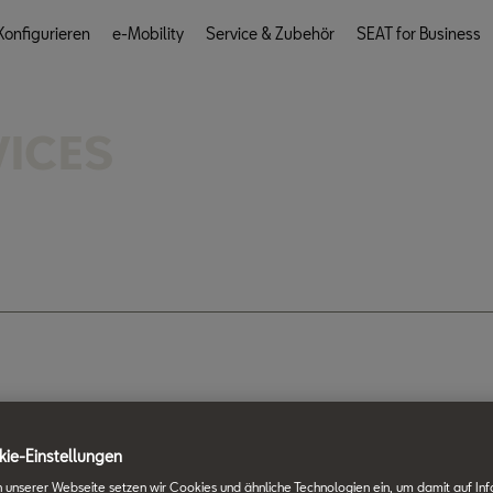
onfigurieren
e-Mobility
Service & Zubehör
SEAT for Business
VICES
ie-Einstellungen
onen
 unserer Webseite setzen wir Cookies und ähnliche Technologien ein, um damit auf In