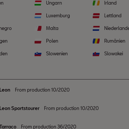
en
Ungarn
Irland
Luxemburg
Lettland
negro
Malta
Niederland
gen
Polen
Rumänien
den
Slowenien
Slowakei
Leon
From production 10/2020
Leon Sportstourer
From production 10/2020
Tarraco
From production 36/2020