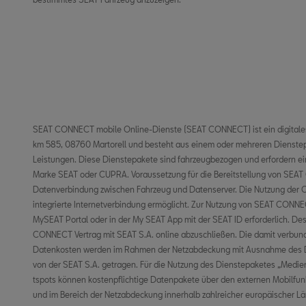
SEAT CONNECT mobile Online-Dienste (SEAT CONNECT) ist ein digitales 
Fähigkeit, als mobiler WLAN-Hotspot zu agieren, möglich. In diesem Fal
km 585, 08760 Martorell und besteht aus einem oder mehreren Dienst
mit einem bestehenden oder separat abzuschließenden Mobilfun
Leistungen. Diese Dienstepakete sind fahrzeugbezogen und erfordern ein
Mobilfunkprovider und nur innerhalb der Abdeckung des jeweiligen Mobil
Marke SEAT oder CUPRA. Voraussetzung für die Bereitstellung von SEAT
kostenfreien My SEAT App wird ein Smartphone mit iOS- oder Android-Betriebssy
Datenverbindung zwischen Fahrzeug und Datenserver. Die Nutzung der O
Datenoption mit einem bestehenden oder separat abzuschließenden Mobil
integrierte Internetverbindung ermöglicht. Zur Nutzung von SEAT CONNEC
deinem Mobilfunkprovider benötigt. Durch den Versand oder Empfang v
MySEAT Portal oder in der My SEAT App mit der SEAT ID erforderlich. Des
können Kosten, insbesondere im Ausland (z. B. Roaming-Gebühren), entst
CONNECT Vertrag mit SEAT S.A. online abzuschließen. Die damit verbun
Tarif-Bedingungen erhältst du bei deinem Mobilfunkanbieter. Die V
Datenkosten werden im Rahmen der Netzabdeckung mit Ausnahme des D
länderabhängig unterschiedlich ausfallen. Die Online-Dienste s
von der SEAT S.A. getragen. Für die Nutzung des Dienstepaketes „Medi
Vertragslaufzeit zur Verfügung und können während der Vertragslaufzeit i
tspots können kostenpflichtige Datenpakete über den externen Mobilfu
bzw. eingestellt werden. Im Übrigen gelten die Allgemeinen Geschäft
und im Bereich der Netzabdeckung innerhalb zahlreicher europäischer Län