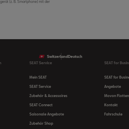
erät (z. B. Smartphone) mit der
Switzerland
Deutsch
n
SEAT Service
SEAT for Busi
Mein SEAT
SEAT for Busin
SEAT Service
Angebote
Zubehör & Accessoires
Movon Flotte
SEAT Connect
Kontakt
Saisonale Angebote
Fahrschule
Zubehör Shop