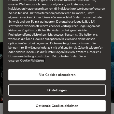
unserer Werbemassnahmen zu analysieren, zur Erstellung von
individuellen Nutzungsprofilen, um dir individuellere Werbung auf unseren
Webseiten und Drittanbieterseiten präsentieren zu können, und zu
Technologien erweitern unseren Horizont und bringen uns näher
eigenen Zwecken Dritter. Diese können auch in Ländern ausserhalb der
zusammen. Mit Full-Link und der My SEAT App bleiben wir mit
Schweiz und der EU mit geringerem Datenschutzniveau (z.B. USA)
stattfinden, wobei trotz weitreichender vertraglicher Regelungen das
den wichtigsten Dingen vernetzt, heute und morgen.
Risiko des Zugriffs staatlicher Behörden und eingeschränkter
Rechtsbehelfsmöglichkeiten nicht auszuschliessen ist. Sie helfen uns,
wenn Sie auf [Alle Cookies akzeptieren] klicken und damit diesen
optionalen Verarbeitungen und Datenweitergaben zustimmen. Sie
können Ihre Einwilligung jederzeit mit Wirkung für die Zukunft widerrufen
oder ändern, indem Sie auf [Einstellungen] klicken. Weitere Details zur
Datenverarbeitung - auch durch Drittanbieter finden Sie in
unseren
Cookie Richtlinien.
Alle Cookies akzeptieren
Einstellungen
Optionale Cookies ablehnen