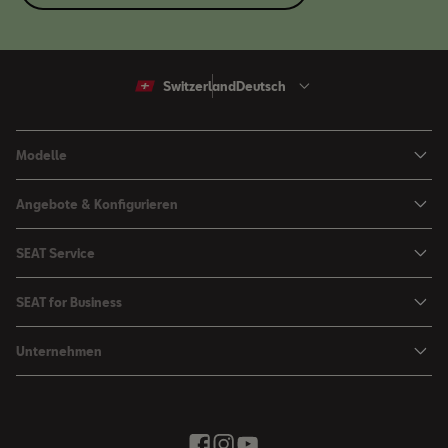
Switzerland
Deutsch
Modelle
Arona
Angebote & Konfigurieren
Ibiza
SEAT Konfigurator
SEAT Service
Leon Sportstourer
Angebote
Mein SEAT
Leon
SEAT for Business
Kataloge und Preislisten
SEAT Service
Ateca
SEAT for Business
SEAT Occasionen
Unternehmen
Zubehör & Accessoires
Fahrzeugsuche
Angebote
Zubehör Shop
Elektromobilität
SEAT Connect
Movon Flottenlösungen
Newsletter
Stadt der Kreativität
Saisonale Angebote
Kontakt