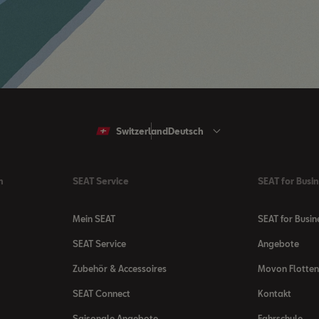
Switzerland
Deutsch
n
SEAT Service
SEAT for Busi
Mein SEAT
SEAT for Busin
SEAT Service
Angebote
Zubehör & Accessoires
Movon Flotte
SEAT Connect
Kontakt
Saisonale Angebote
Fahrschule