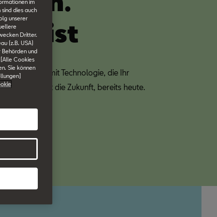
rgen.
formationen im
 sind dies auch
olg unserer
ute ist
uellere
wecken Dritter.
au (z.B. USA)
er Behörden und
ute.
 [Alle Cookies
en. Sie können
del beginnt mit Technologie, die Ihr
ellungen]
okie
essert. Das ist die Zukunft, bereits heute.