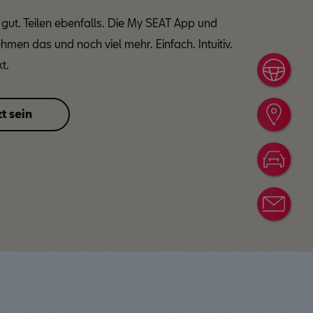
t gut. Teilen ebenfalls. Die My SEAT App und
hmen das und noch viel mehr. Einfach. Intuitiv.
t.
Prob
t sein
Händ
Konf
News