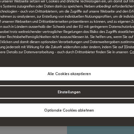
mo
 unserer Webseite setzen wir Cookies und ähnliche Technologien ein, um damit auf In
es Systems zuzugreifen oder Daten darin zu speichern. Neben unbedingt erforderlichen
chnologien - auch von Drittanbietern, um die Zugriffe auf unsere Webseite und den Erf
He
men zu analysieren, zur Erstellung von individuellen Nutzungsprofilen, um dir individ
 unseren Webseiten und Drittanbieterseiten präsentieren zu können, und zu eigenen Z
n auch in Ländern ausserhalb der Schweiz und der EU mit geringerem Datenschutznive
 wobei trotz weitreichender vertraglicher Regelungen das Risiko des Zugriffs staatlich
he
ter Rechtsbehelfsmöglichkeiten nicht auszuschliessen ist. Sie helfen uns, wenn Sie auf
] klicken und damit diesen optionalen Verarbeitungen und Datenweitergaben zustimm
Wahrer Wan
igung jederzeit mit Wirkung für die Zukunft widerrufen oder ändern, indem Sie auf [Einst
tere Details zur Datenverarbeitung - auch durch Drittanbieter finden Sie in unseren
Co
Leben verb
Alle Cookies akzeptieren
Einstellungen
Optionale Cookies ablehnen