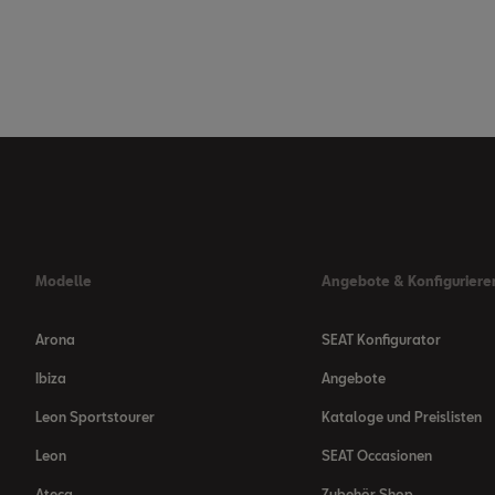
Modelle
Angebote & Konfiguriere
Arona
SEAT Konfigurator
Ibiza
Angebote
Leon Sportstourer
Kataloge und Preislisten
Leon
SEAT Occasionen
Ateca
Zubehör Shop