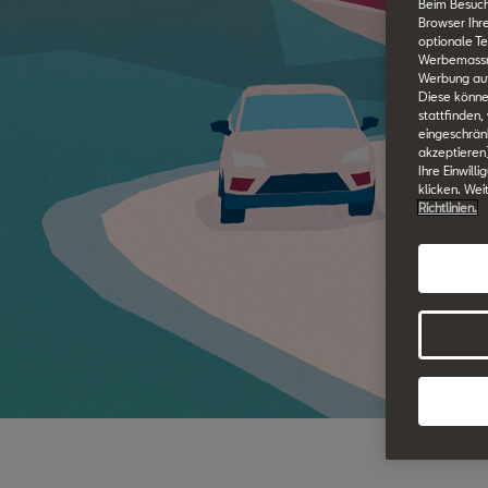
Beim Besuch
Browser Ihr
optionale Te
Werbemassnah
Werbung auf
Diese könne
stattfinden,
eingeschränk
akzeptieren
Ihre Einwill
klicken. Wei
Richtlinien.