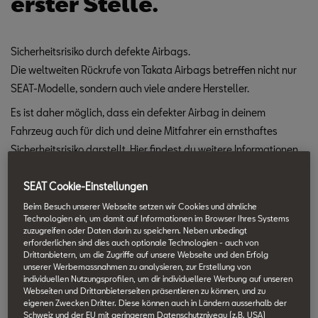
erster Stelle.
Sicherheitsrisiko durch defekte Airbags.
Die weltweiten Rückrufe von Takata Airbags betreffen nicht nur
SEAT-Modelle, sondern auch viele andere Hersteller.
Es ist daher möglich, dass ein defekter Airbag in deinem
Fahrzeug auch für dich und deine Mitfahrer ein ernsthaftes
Sicherheitsrisiko darstellt. Hier findest du weitere Informationen
und kannst prüfen, ob du betroffen bist.
SEAT Cookie-Einstellungen
Ist auch dein Fahrzeug betroffen?
Beim Besuch unserer Webseite setzen wir Cookies und ähnliche
Das Unternehmen Takata hat im Laufe der Jahre der
Technologien ein, um damit auf Informationen im Browser Ihres Systems
zuzugreifen oder Daten darin zu speichern. Neben unbedingt
Automobilindustrie Airbags mit fehlerhaften Gasgeneratoren
erforderlichen sind dies auch optionale Technologien - auch von
geliefert, die sich unter bestimmten klimatischen Einflüssen (Hitze
Drittanbietern, um die Zugriffe auf unsere Webseite und den Erfolg
unserer Werbemassnahmen zu analysieren, zur Erstellung von
und Feuchtigkeit) durch Alterung verändern und dadurch
individuellen Nutzungsprofilen, um dir individuellere Werbung auf unseren
gefährlich werden können.
Webseiten und Drittanbieterseiten präsentieren zu können, und zu
eigenen Zwecken Dritter. Diese können auch in Ländern ausserhalb der
In deinem Land sind diese Airbags bei SEAT in Fahrzeugen aus
Schweiz und der EU mit geringerem Datenschutzniveau (z.B. USA)