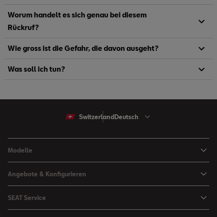
Worum handelt es sich genau bei diesem
Rückruf?
Wie gross ist die Gefahr, die davon ausgeht?
Was soll ich tun?
Switzerland
Deutsch
Modelle
Arona
Angebote & Konfigurieren
Ibiza
SEAT Konfigurator
SEAT Service
Leon Sportstourer
Angebote
Mein SEAT