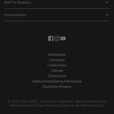
Leon
SEAT for Business
Kataloge und Preislisten
SEAT Service
Ateca
SEAT for Business
SEAT Occasionen
Unternehmen
Zubehör & Accessoires
Fahrzeugsuche
Angebote
Zubehör Shop
Elektromobilität
SEAT Connect
Movon Flottenlösungen
Newsletter
Stadt der Kreativität
Saisonale Angebote
Kontakt
Probefahrt
Wir bringen Sie weiter
Zubehör Shop
Fahrschule
News & Events
SEAT Partnersuche
Mediacenter
Unser Weg
Impressum
Winterkompletträder
Cookie Policy
Whistleblowing Kanäle
Sitemap
Datenschutz
Erklärung und Einsatz für Menschenrechte
Datenschutzerklärung Fahrsysteme
WLTP
Rechtliche Hinweise
Verhaltenskodex
© SEAT, S.A.U. 2026 – Alle Rechte vorbehalten. Website betrieben von
Impressum
AMAG Import AG. Einige Inhalte sind Eigentum der AMAG Import AG.
Rechtliche Hinweise