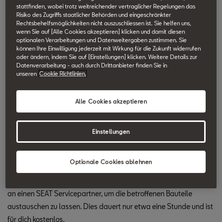
stattfinden, wobei trotz weitreichender vertraglicher Regelungen das
den Jahren 2009–2017 eingebaut. Bitte verwende deine
Risiko des Zugriffs staatlicher Behörden und eingeschränkter
Fahrgestellnummer in der nachstehenden FIN-Prüfung, um
Rechtsbehelfsmöglichkeiten nicht auszuschliessen ist. Sie helfen uns,
wenn Sie auf [Alle Cookies akzeptieren] klicken und damit diesen
festzustellen, ob dein Fahrzeug betroffen ist. Du solltest dies
optionalen Verarbeitungen und Datenweitergaben zustimmen. Sie
regelmässig tun, da die Fahrzeuglisten ständig aktualisiert
können Ihre Einwilligung jederzeit mit Wirkung für die Zukunft widerrufen
oder ändern, indem Sie auf [Einstellungen] klicken. Weitere Details zur
werden.
Datenverarbeitung - auch durch Drittanbieter finden Sie in
unseren
Cookie Richtlinien.
Wie gross ist die Gefahr?
Wenn der Airbag bei einem Unfall ausgelöst wird, kann der Druck
Alle Cookies akzeptieren
beim Zünden des Gasgenerators deutlich zu hoch sein. Dadurch
können Metallteile in den Fahrzeuginnenraum geschleudert
Einstellungen
werden. Das kann zu schweren Verletzungen und im schlimmsten
Fall zum Tod führen.
Optionale Cookies ablehnen
Was solltest du tun?
Wenn dein Fahrzeug betroffen ist, wenden dich bitte umgehend
an einen SEAT Servicepartner, um die betroffenen Bauteile
austauschen zu lassen. Dies dauert nur etwa eine Stunde und ist
für dich kostenlos.