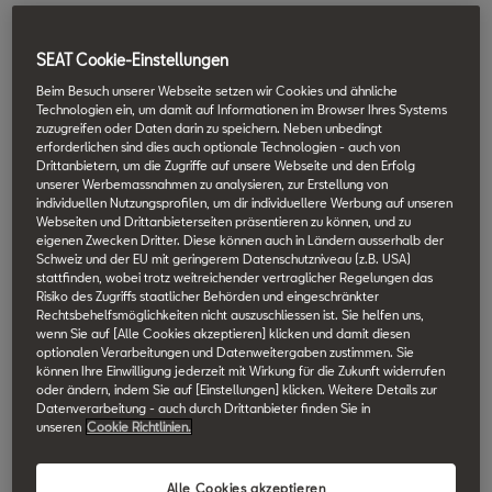
So einfach geht’s:
SEAT Cookie-Einstellungen
Wo auch immer du bist, was auch immer du tust: Unsere Experten
Beim Besuch unserer Webseite setzen wir Cookies und ähnliche
nehmen dich per Video mit in die Werkstatt und informieren dich
Technologien ein, um damit auf Informationen im Browser Ihres Systems
zuzugreifen oder Daten darin zu speichern. Neben unbedingt
direkt über den technischen Zustand deines Fahrzeugs.
erforderlichen sind dies auch optionale Technologien - auch von
Individuell und komfortabel.
Drittanbietern, um die Zugriffe auf unsere Webseite und den Erfolg
unserer Werbemassnahmen zu analysieren, zur Erstellung von
individuellen Nutzungsprofilen, um dir individuellere Werbung auf unseren
Webseiten und Drittanbieterseiten präsentieren zu können, und zu
eigenen Zwecken Dritter. Diese können auch in Ländern ausserhalb der
Schweiz und der EU mit geringerem Datenschutzniveau (z.B. USA)
stattfinden, wobei trotz weitreichender vertraglicher Regelungen das
Risiko des Zugriffs staatlicher Behörden und eingeschränkter
Rechtsbehelfsmöglichkeiten nicht auszuschliessen ist. Sie helfen uns,
wenn Sie auf [Alle Cookies akzeptieren] klicken und damit diesen
optionalen Verarbeitungen und Datenweitergaben zustimmen. Sie
können Ihre Einwilligung jederzeit mit Wirkung für die Zukunft widerrufen
oder ändern, indem Sie auf [Einstellungen] klicken. Weitere Details zur
Datenverarbeitung - auch durch Drittanbieter finden Sie in
unseren
Cookie Richtlinien.
Alle Cookies akzeptieren