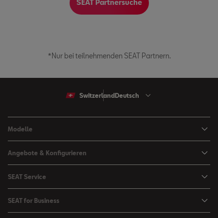
SEAT Partnersuche
*Nur bei teilnehmenden SEAT Partnern.
Switzerland
Deutsch
Modelle
Arona
Angebote & Konfigurieren
Ibiza
SEAT Konfigurator
SEAT Service
Leon Sportstourer
Angebote
Mein SEAT
Leon
SEAT for Business
Kataloge und Preislisten
SEAT Service
Ateca
SEAT for Business