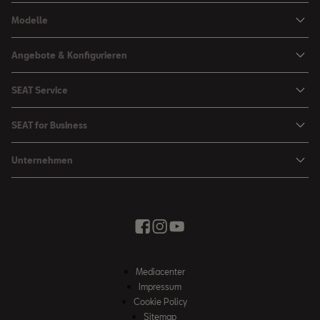
Modelle
Arona
Angebote & Konfigurieren
Ibiza
SEAT Konfigurator
SEAT Service
Leon Sportstourer
Angebote
Mein SEAT
Leon
SEAT for Business
Kataloge und Preislisten
SEAT Service
Ateca
SEAT for Business
SEAT Occasionen
Unternehmen
Zubehör & Accessoires
Fahrzeugsuche
Angebote
Zubehör Shop
Elektromobilität
SEAT Connect
Movon Flottenlösungen
Newsletter
Stadt der Kreativität
Saisonale Angebote
Kontakt
Probefahrt
Wir bringen Sie weiter
Zubehör Shop
Fahrschule
News & Events
SEAT Partnersuche
Mediacenter
Unser Weg
Impressum
Winterkompletträder
Cookie Policy
Whistleblowing Kanäle
Sitemap