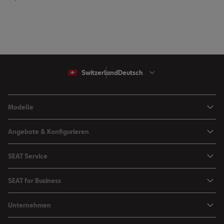
Switzerland
Deutsch
Modelle
Arona
Angebote & Konfigurieren
Ibiza
SEAT Konfigurator
SEAT Service
Leon Sportstourer
Angebote
Mein SEAT
Leon
SEAT for Business
Kataloge und Preislisten
SEAT Service
Ateca
SEAT for Business
SEAT Occasionen
Unternehmen
Zubehör & Accessoires
Fahrzeugsuche
Angebote
Zubehör Shop
Elektromobilität