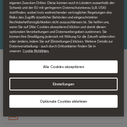
eigenen Zwecken Dritter. Diese können auch in Ländern ausserhalb der
Schweiz und der EU mit geringerem Datenschutzniveau (z.B. USA)
Leitfaden für Notfallmassnahmen
stattfinden, wobei trotz weitreichender vertraglicher Regelungen das
Risiko des Zugriffs staatlicher Behörden und eingeschränkter
Dieses Dokument enthält Informationen über SEAT-Fahrzeuge,
Rechtsbehelfsmöglichkeiten nicht auszuschliessen ist. Sie helfen uns,
die in einen Unfall verwickelt sind, um das Rettungsteam bei den
wenn Sie auf [Alle Cookies akzeptieren] klicken und damit diesen
optionalen Verarbeitungen und Datenweitergaben zustimmen. Sie
Rettungseinsätzen zu unterstützen.
können Ihre Einwilligung jederzeit mit Wirkung für die Zukunft widerrufen
oder ändern, indem Sie auf [Einstellungen] klicken. Weitere Details zur
Datenverarbeitung - auch durch Drittanbieter finden Sie in
unseren
Cookie Richtlinien.
Wähle deine
Alle Cookies akzeptieren
bevorzugte
Einstellungen
Sprache
Download
Optionale Cookies ablehnen
Download