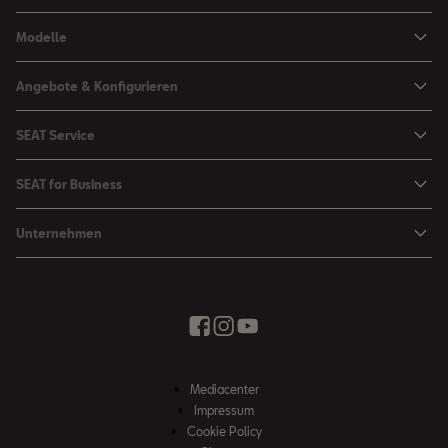
Modelle
Arona
Angebote & Konfigurieren
Ibiza
SEAT Konfigurator
SEAT Service
Leon Sportstourer
Angebote
Mein SEAT
Leon
SEAT for Business
Kataloge und Preislisten
SEAT Service
Ateca
SEAT for Business
SEAT Occasionen
Unternehmen
Zubehör & Accessoires
Fahrzeugsuche
Angebote
Zubehör Shop
Elektromobilität
SEAT Connect
Movon Flottenlösungen
Newsletter
Stadt der Kreativität
Saisonale Angebote
Kontakt
Probefahrt
Wir bringen Sie weiter
Zubehör Shop
Fahrschule
News & Events
SEAT Partnersuche
Mediacenter
Unser Weg
Impressum
Winterkompletträder
Cookie Policy
Whistleblowing Kanäle