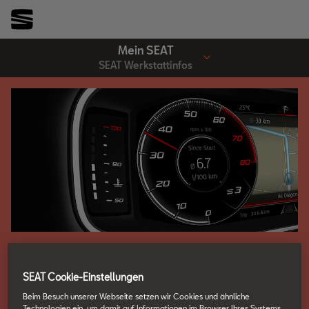
Mein SEAT
SEAT Werkstattinfos
SEAT Werkstattinfos
SEAT Cookie-Einstellungen
erWin hilft bei Reparatur
Beim Besuch unserer Webseite setzen wir Cookies und ähnliche
Technologien ein, um damit auf Informationen im Browser Ihres Systems