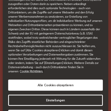
und Pflege.
zuzugreifen oder Daten darin zu speichern. Neben unbedingt
erforderlichen sind dies auch optionale Technologien - auch von
Drittanbietern, um die Zugriffe auf unsere Webseite und den Erfolg
unserer Werbemassnahmen zu analysieren, zur Erstellung von
erWin ist die elektronische Reparatur- und Werkstatt-Information
individuellen Nutzungsprofilen, um dir individuellere Werbung auf unseren
Webseiten und Drittanbieterseiten präsentieren zu können, und zu
der SEAT S.A. für freie Werkstätten, Fuhrparks und alle anderen
eigenen Zwecken Dritter. Diese können auch in Ländern ausserhalb der
Unternehmen, die SEAT Fahrzeuge professionell reparieren und
Schweiz und der EU mit geringerem Datenschutzniveau (z.B. USA)
stattfinden, wobei trotz weitreichender vertraglicher Regelungen das
instand halten.
Risiko des Zugriffs staatlicher Behörden und eingeschränkter
Rechtsbehelfsmöglichkeiten nicht auszuschliessen ist. Sie helfen uns,
wenn Sie auf [Alle Cookies akzeptieren] klicken und damit diesen
Mit erWin erhälst du Zugriff auf die folgenden Informationen:
optionalen Verarbeitungen und Datenweitergaben zustimmen. Sie
können Ihre Einwilligung jederzeit mit Wirkung für die Zukunft widerrufen
oder ändern, indem Sie auf [Einstellungen] klicken. Weitere Details zur
Datenverarbeitung - auch durch Drittanbieter finden Sie in
Technische Dokumentationen
unseren
Cookie Richtlinien.
Reparaturleitfäden
Wartungstabellen
Alle Cookies akzeptieren
Workshop Equipment
Einstellungen