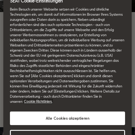
SEAT Cookie-Einstellungen
Beim Besuch unserer Webseite setzen wir Cookies und ähnliche
Technologien ein, um damit auf Informationen im Browser Ihres Systems
zuzugreifen oder Daten darin zu speichern. Neben unbedingt
erforderlichen sind dies auch optionale Technologien - auch von
Updates der Strassenkarten
Drittanbietern, um die Zugriffe auf unsere Webseite und den Erfolg
unserer Werbemassnahmen zu analysieren, zur Erstellung von
Navigations-Updates mit
individuellen Nutzungsprofilen, um dir individuellere Werbung auf unseren
Webseiten und Drittanbieterseiten präsentieren zu können, und zu
MapCare
eigenen Zwecken Dritter. Diese können auch in Ländern ausserhalb der
Schweiz und der EU mit geringerem Datenschutzniveau (z.B. USA)
stattfinden, wobei trotz weitreichender vertraglicher Regelungen das
Risiko des Zugriffs staatlicher Behörden und eingeschränkter
Rechtsbehelfsmöglichkeiten nicht auszuschliessen ist. Sie helfen uns,
Wenn du den MapCare-Service bestellt hast, folge dem Link um
wenn Sie auf [Alle Cookies akzeptieren] klicken und damit diesen
deine Strassenkarten zu aktualisieren.
optionalen Verarbeitungen und Datenweitergaben zustimmen. Sie
können Ihre Einwilligung jederzeit mit Wirkung für die Zukunft widerrufen
oder ändern, indem Sie auf [Einstellungen] klicken. Weitere Details zur
Datenverarbeitung - auch durch Drittanbieter finden Sie in
Download Updates
unseren
Cookie Richtlinien.
Alle Cookies akzeptieren