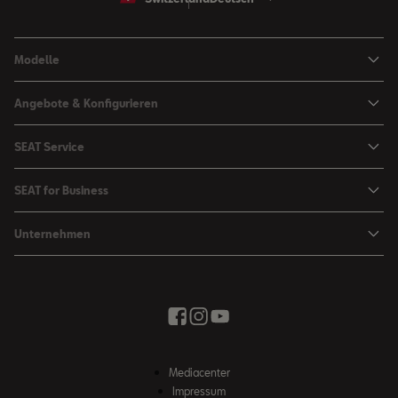
Modelle
Arona
Angebote & Konfigurieren
Ibiza
SEAT Konfigurator
SEAT Service
Leon Sportstourer
Angebote
Mein SEAT
Leon
SEAT for Business
Kataloge und Preislisten
SEAT Service
Ateca
SEAT for Business
SEAT Occasionen
Unternehmen
Zubehör & Accessoires
Fahrzeugsuche
Angebote
Zubehör Shop
Elektromobilität
SEAT Connect
Movon Flottenlösungen
Newsletter
Stadt der Kreativität
Saisonale Angebote
Kontakt
Probefahrt
Wir bringen Sie weiter
Zubehör Shop
Fahrschule
News & Events
SEAT Partnersuche
Mediacenter
Unser Weg
Impressum
Winterkompletträder