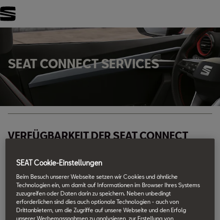
FILTER
SEAT CONNECT SERVICES
VERFÜGBARKEIT DER SEAT CONNECT
DIENSTE ANZEIGEN
SEAT Cookie-Einstellungen
Um Serviceinformationen und Videos anzuzeigen, klicke auf einen
bestimmten Service aus der Liste unten.
Beim Besuch unserer Webseite setzen wir Cookies und ähnliche
Technologien ein, um damit auf Informationen im Browser Ihres Systems
zuzugreifen oder Daten darin zu speichern. Neben unbedingt
erforderlichen sind dies auch optionale Technologien - auch von
Sicherheit & Dienstleistungen
Drittanbietern, um die Zugriffe auf unsere Webseite und den Erfolg
unserer Werbemassnahmen zu analysieren, zur Erstellung von