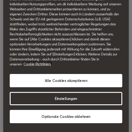
individuellen Nutzungsprofilen, um dir individuellere Werbung auf unseren
Webseiten und Drittanbieterseiten präsentieren zu können, und zu
Personalisierung
Fernzugriff
eigenen Zwecken Dritter. Diese können auch in Ländern ausserhalb der
Schweiz und der EU mit geringerem Datenschutzniveau (z.B. USA)
stattfinden, wobei trotz weitreichender vertraglicher Regelungen das
Datenplan
E-Manager (Batterie Ladung)
Online Infotainment
Risiko des Zugriffs staatlicher Behörden und eingeschränkter
Rechtsbehelfsmöglichkeiten nicht auszuschliessen ist. Sie helfen uns,
wenn Sie auf [Alle Cookies akzeptieren] klicken und damit diesen
Notruf
Ferngesteuerte Klimatisierung
optionalen Verarbeitungen und Datenweitergaben zustimmen. Sie
Online-Verkehrsinformationen
SEAT CONNECT
können Ihre Einwilligung jederzeit mit Wirkung für die Zukunft widerrufen
oder ändern, indem Sie auf [Einstellungen] klicken. Weitere Details zur
Pannenruf
Abfahrtszeiten
Datenverarbeitung - auch durch Drittanbieter finden Sie in
Online-Kartenaktualisierungen
unseren
Cookie Richtlinien.
Personalisierung
SEAT CONNECT Plus
Kundenbetreuung
Fahrdaten
Online Routenberechnung
Datenplan
Alle Cookies akzeptieren
Online-Verkehrsinformationen
CONNECT
Serviceplanung
Parkposition
Parkstationen
Pannenruf
Online Routenberechnung
Einstellungen
Der SEAT Store
Personalisierung
Horn- und Blinker
Tankstellen
Kundenbetreuung
Parkstationen
Fahrzeugstatus
Datenplan
SEAT CONNECT mobile Online-Dienste (SEAT CONNECT) ist ein digitales
Optionale Cookies ablehnen
Fernverriegelungs- und Entriegelungsfunktion
Ladestationen
Produkt der SEAT S.A., Autovía A-2, km 585, 08760 Martorell und besteht
Serviceplanung
Tankstellen
Fahrzeuggesundheitsbericht
aus einem oder mehreren Dienstepaketen entsprechend den gebuchten
Pannenruf
Diebstahlwarnungen