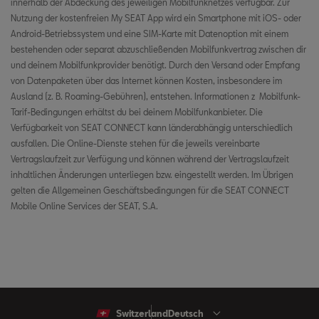
innerhalb der Abdeckung des jeweiligen Mobilfunknetzes verfügbar. Zur
Fernverriegelungs- und Entriegelungsfunktion
Nutzung der kostenfreien My SEAT App wird ein Smartphone mit iOS- oder
Parkposition
Android-Betriebssystem und eine SIM-Karte mit Datenoption mit einem
bestehenden oder separat abzuschließenden Mobilfunkvertrag zwischen dir
Diebstahlwarnungen
und deinem Mobilfunkprovider benötigt. Durch den Versand oder Empfang
Horn- und Blinker
von Datenpaketen über das Internet können Kosten, insbesondere im
Fernbelüftung
Ausland (z. B. Roaming-Gebühren), entstehen. Informationen z Mobilfunk-
Fernverriegelungs- und Entriegelungsfunktion
Tarif-Bedingungen erhältst du bei deinem Mobilfunkanbieter. Die
Ferngesteuerte Standheizung
Verfügbarkeit von SEAT CONNECT kann länderabhängig unterschiedlich
Diebstahlwarnungen
ausfallen. Die Online-Dienste stehen für die jeweils vereinbarte
Online-Kartenaktualisierungen
Vertragslaufzeit zur Verfügung und können während der Vertragslaufzeit
Fernbelüftung
inhaltlichen Änderungen unterliegen bzw. eingestellt werden. Im Übrigen
gelten die Allgemeinen Geschäftsbedingungen für die SEAT CONNECT
Online-Zielimport
Mobile Online Services der SEAT, S.A.
Ferngesteuerte Standheizung
Online-Route importieren
Online-Verkehrsinformationen
Online-Sprachassistent
Online-Kartenaktualisierungen
Online Points of Interest Suche
Switzerland
Deutsch
Online Routenberechnung