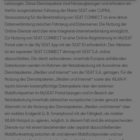
Online-Zielimport
Leistungen. Diese Dienstepakete sind fahrzeugbezogen und erfordern ein
Der SEAT Store
Ladestationen
hierfür ausgestattetes Fahrzeug der Marke SEAT oder CUPRA.
Over-The-Air Updates
Kundenbetreuung
Fernbelüftung
Voraussetzung für die Bereitstellung von SEAT CONNECT ist eine aktive
Online-Route importieren
E-Manager (Batterie Ladung)
Datenverbindung zwischen Fahrzeug und Datenserver. Die Nutzung der
Lokale Meldungen über Gefahren
Serviceplanung
Ferngesteuerte Standheizung
Online-Dienste wird über eine integrierte Internetverbindung ermöglicht.
Online-Sprachassistent
Ferngesteuerte Klimatisierung
Zur Nutzung von SEAT CONNECT ist eine Online-Registrierung im MySEAT
Park & Pay
Der SEAT Store
Portal oder in der My SEAT App mit der SEAT ID erforderlich. Des Weiteren
Profiles & Timers
Online Points of Interest Suche
ist ein separater SEAT CONNECT Vertrag mit SEAT S.A. online
Abfahrtszeiten
Profiles & Timers
abzuschließen. Die damit verbundenen, innerhalb Europas anfallenden
E-Manager (Batterie Ladung)
Datenkosten werden im Rahmen der Netzabdeckung mit Ausnahme des
Internet Radio
Fahrdaten
Dienstepaketes „Medien und Internet“ von der SEAT S.A. getragen. Für die
Ferngesteuerte Klimatisierung
Nutzung des Dienstepaketes „Medien und Internet“ sowie des WLAN-H
Lokale Meldungen über Gefahren
Fahrzeugstatus
tspots können kostenpflichtige Datenpakete über den externen
Abfahrtszeiten
Mobilfunkpartner im MySEAT Portal bezogen und im Bereich der
Park & Pay
Netzabdeckung innerhalb zahlreicher europäischer Länder genutzt werden.
Fahrzeuggesundheitsbericht
Alternativ ist die Nutzung des Dienstepaketes „Medien und Internet“ über
Fahrdaten
ein mobiles Endgerät (z. B. Smartphone) mit der Fähigkeit, als mobiler
Parkposition
WLAN-Hotspot zu agieren, möglich. In diesem Fall sind die entsprechenden
Fahrzeugstatus
Dienste nur mit einem bestehenden oder separat abzuschließenden
Horn- und Blinker
Mobilfunkvertrag zwischen dir und deinem Mobilfunkprovider und nur
Fahrzeuggesundheitsbericht